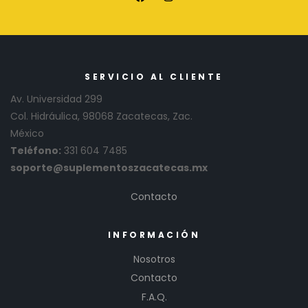
SERVICIO AL CLIENTE
Av. Universidad 299
Col. Hidráulica, 98068 Zacatecas, Zac.
México
Teléfono:
331 604 7485
soporte@suplementoszacatecas.mx
Contacto
INFORMACIÓN
Nosotros
Contacto
F.A.Q.