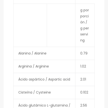
g por
porci
ón /
g per
servi
ng
Alanina / Alanine
0.79
Arginina / Arginine
1.02
Ácido aspártico / Aspartic acid
2.01
Cisteína / Cysteine
0.102
Ácido glutámico L-glutamina /
2.56