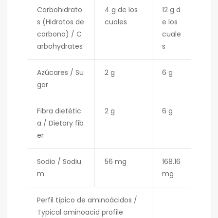
Carbohidrato
4 g de los
12 g d
s (Hidratos de
cuales
e los
carbono) / C
cuale
arbohydrates
s
Azúcares / Su
2 g
6 g
gar
Fibra dietétic
2 g
6 g
a / Dietary fib
er
Sodio / Sodiu
56 mg
168.16
m
mg
Perfil típico de aminoácidos /
Typical aminoacid profile