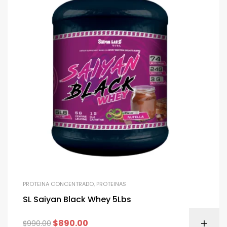
PROTEINA CONCENTRADO
,
PROTEINAS
SL Saiyan Black Whey 5Lbs
$
890.00
$
990.00