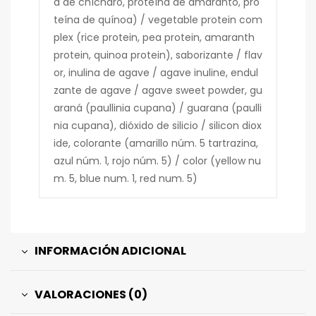
a de chícharo, proteína de amaranto, pro
teína de quínoa) / vegetable protein com
plex (rice protein, pea protein, amaranth
protein, quinoa protein), saborizante / flav
or, inulina de agave / agave inuline, endul
zante de agave / agave sweet powder, gu
araná (paullinia cupana) / guarana (paulli
nia cupana), dióxido de silicio / silicon diox
ide, colorante (amarillo núm. 5 tartrazina,
azul núm. 1, rojo núm. 5) / color (yellow nu
m. 5, blue num. 1, red num. 5)
INFORMACIÓN ADICIONAL
VALORACIONES (0)