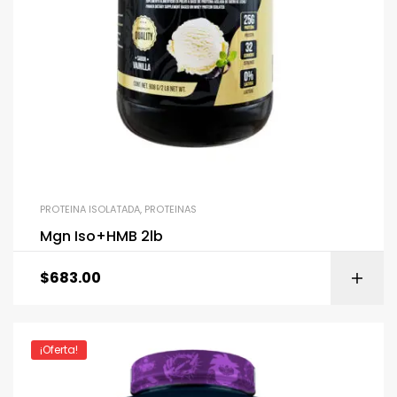
PROTEINA ISOLATADA
,
PROTEINAS
Mgn Iso+HMB 2lb
$
683.00
¡Oferta!