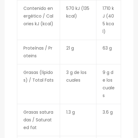
Contenido en
570 kJ (135
1710 k
ergético / Cal
kcal)
J (40
ories kJ (kcal)
5 kca
l)
Proteínas / Pr
21 g
63 g
oteins
Grasas (lípido
3 g de los
9 g d
s) / Total Fats
cuales
e los
cuale
s
Grasas satura
1.3 g
3.6 g
das / Saturat
ed fat