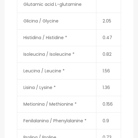
Glutamic acid L-glutamine
Glicina / Glycine
2.05
Histidina / Histidine *
0.47
Isoleucina / Isoleucine *
0.82
Leucina / Leucine *
1.56
Lisina / Lysine *
1.36
Metionina / Methionine *
0.156
Fenilalanina / Phenylalanine *
0.9
Prolina / Proline
0.73