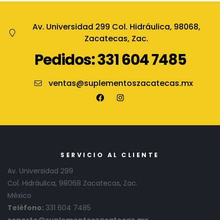
Av. Universidad 299 Col. Hidráulica, 98068,
Zacatecas, Zac.
Pedidos: 331 604 7485
ventas@suplementoszacatecas.mx
SERVICIO AL CLIENTE
Av. Universidad 299
Col. Hidráulica, 98068 Zacatecas, Zac.
México
Teléfono:
331 604 7485