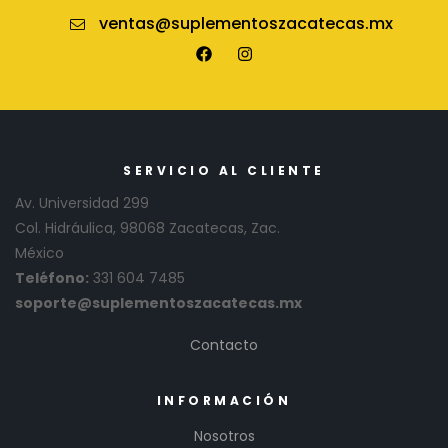
ventas@suplementoszacatecas.mx
SERVICIO AL CLIENTE
Av. Universidad 299
Col. Hidráulica, 98068 Zacatecas, Zac.
México
Teléfono:
331 604 7485
soporte@suplementoszacatecas.mx
Contacto
INFORMACIÓN
Nosotros