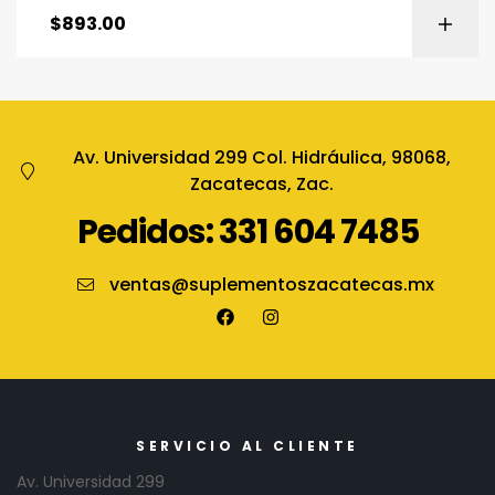
$
893.00
Av. Universidad 299 Col. Hidráulica, 98068,
Zacatecas, Zac.
Pedidos: 331 604 7485
ventas@suplementoszacatecas.mx
SERVICIO AL CLIENTE
Av. Universidad 299