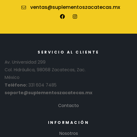
ventas@suplementoszacatecas.mx
SERVICIO AL CLIENTE
Av. Universidad 299
Col. Hidráulica, 98068 Zacatecas, Zac.
México
Teléfono:
331 604 7485
soporte@suplementoszacatecas.mx
Contacto
INFORMACIÓN
Nosotros