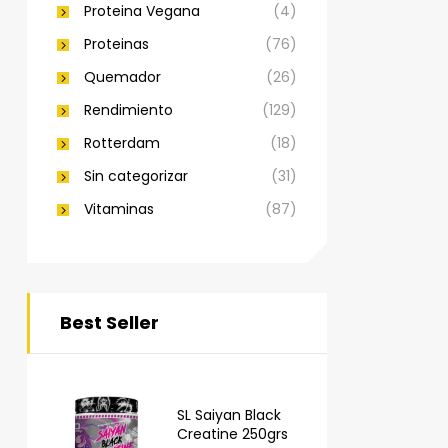
Proteina Vegana
(4)
Proteinas
(76)
Quemador
(26)
Rendimiento
(129)
Rotterdam
(18)
Sin categorizar
(31)
Vitaminas
(87)
Best Seller
SL Saiyan Black
Creatine 250grs