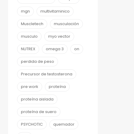
mgn
multivitaminico
Muscletech
musculación
musculo
myo vector
NUTREX
omega 3
on
perdida de peso
Precursor de testosterona
pre work
proteína
proteína aislada
proteína de suero
PSYCHOTIC
quemador