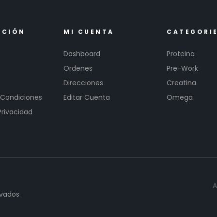
ACIÓN
MI CUENTA
CATEGORI
Dashboard
Proteina
Ordenes
Pre-Work
Direcciones
Creatina
 Condiciones
Editar Cuenta
Omega
Privacidad
A
vados.