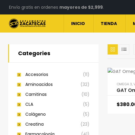
Envío gratis en ordenes
mayores de $2,999
.
INICIO
TIENDA
Categories
Accesorios
(11)
Aminoacidos
(32)
OMEGA 3
,
GAT Om
Carnitinas
(10)
$
380.0
CLA
(5)
Colágeno
(5)
Creatina
(23)
Farmacología
(41)