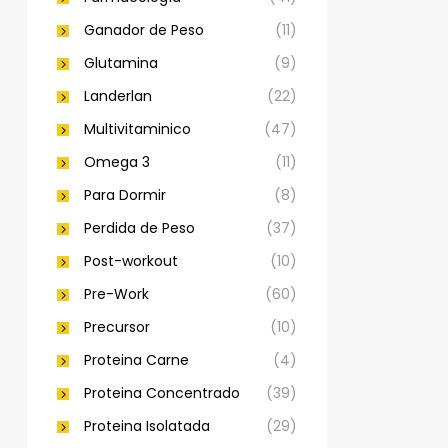
Ganador de Peso
(11)
Glutamina
(9)
Landerlan
(22)
Multivitaminico
(47)
Omega 3
(11)
Para Dormir
(8)
Perdida de Peso
(37)
Post-workout
(10)
Pre-Work
(60)
Precursor
(10)
Proteina Carne
(4)
Proteina Concentrado
(39)
Proteina Isolatada
(29)