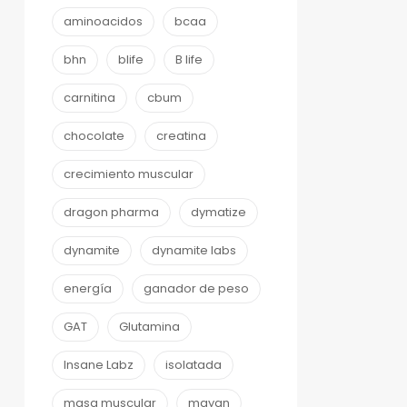
aminoacidos
bcaa
bhn
blife
B life
carnitina
cbum
chocolate
creatina
crecimiento muscular
dragon pharma
dymatize
dynamite
dynamite labs
energía
ganador de peso
GAT
Glutamina
Insane Labz
isolatada
masa muscular
mayan