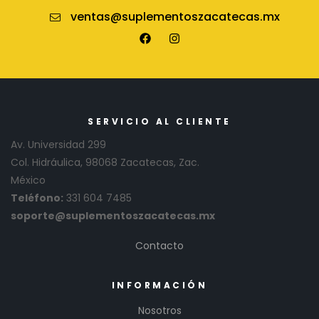
ventas@suplementoszacatecas.mx
SERVICIO AL CLIENTE
Av. Universidad 299
Col. Hidráulica, 98068 Zacatecas, Zac.
México
Teléfono:
331 604 7485
soporte@suplementoszacatecas.mx
Contacto
INFORMACIÓN
Nosotros