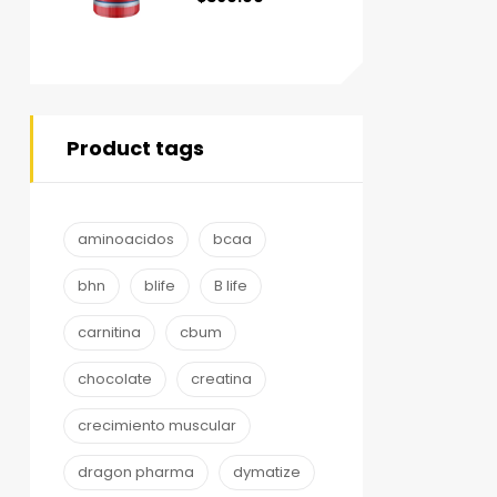
Product tags
aminoacidos
bcaa
bhn
blife
B life
carnitina
cbum
chocolate
creatina
crecimiento muscular
dragon pharma
dymatize