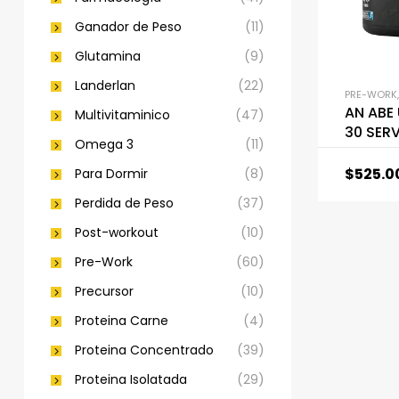
Ganador de Peso
(11)
Glutamina
(9)
Landerlan
(22)
PRE-WORK
AN ABE
Multivitaminico
(47)
30 SER
Omega 3
(11)
$
525.0
Para Dormir
(8)
Perdida de Peso
(37)
Post-workout
(10)
Pre-Work
(60)
Precursor
(10)
Proteina Carne
(4)
Proteina Concentrado
(39)
Proteina Isolatada
(29)