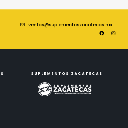
ventas@suplementoszacatecas.mx
ES
SUPLEMENTOS ZACATECAS