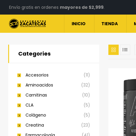
Envío gratis en ordenes
mayores de $2,999
.
INICIO
TIENDA
Categories
Accesorios
(11)
Aminoacidos
(32)
Carnitinas
(10)
CLA
(5)
Colágeno
(5)
Creatina
(23)
Farmacología
(41)