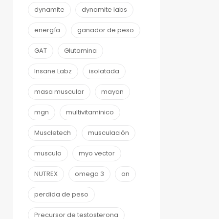
dynamite
dynamite labs
energía
ganador de peso
GAT
Glutamina
Insane Labz
isolatada
masa muscular
mayan
mgn
multivitaminico
Muscletech
musculación
musculo
myo vector
NUTREX
omega 3
on
perdida de peso
Precursor de testosterona