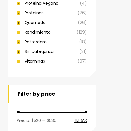
Proteina Vegana
(4)
Proteinas
(76)
Quemador
(26)
Rendimiento
(129)
Rotterdam
(18)
Sin categorizar
(31)
Vitaminas
(87)
Filter by price
Precio:
$520
—
$530
FILTRAR