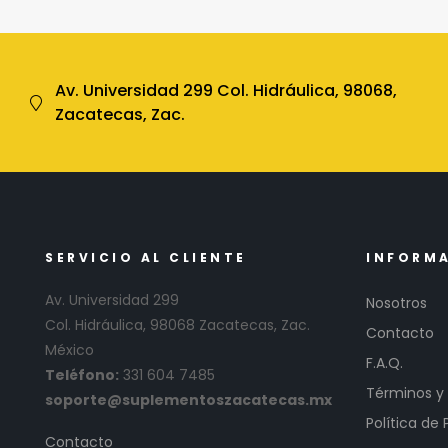
Av. Universidad 299 Col. Hidráulica, 98068,
Zacatecas, Zac.
SERVICIO AL CLIENTE
INFORM
Av. Universidad 299
Nosotros
Col. Hidráulica, 98068 Zacatecas, Zac.
Contacto
México
F.A.Q.
Teléfono:
331 604 7485
Términos y
soporte@suplementoszacatecas.mx
Política de 
Contacto