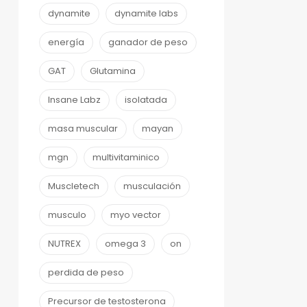
dynamite
dynamite labs
energía
ganador de peso
GAT
Glutamina
Insane Labz
isolatada
masa muscular
mayan
mgn
multivitaminico
Muscletech
musculación
musculo
myo vector
NUTREX
omega 3
on
perdida de peso
Precursor de testosterona