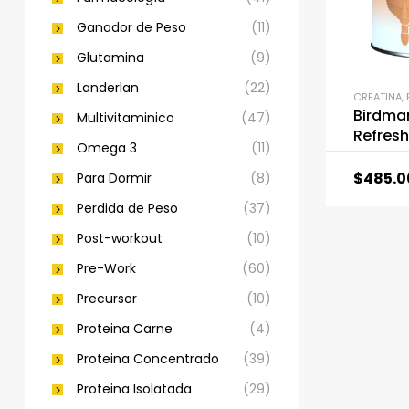
Ganador de Peso
(11)
Glutamina
(9)
Landerlan
(22)
CREATINA
,
Birdman
Multivitaminico
(47)
Refresh
Omega 3
(11)
$
485.0
Para Dormir
(8)
Perdida de Peso
(37)
Post-workout
(10)
Pre-Work
(60)
Precursor
(10)
Proteina Carne
(4)
Proteina Concentrado
(39)
Proteina Isolatada
(29)