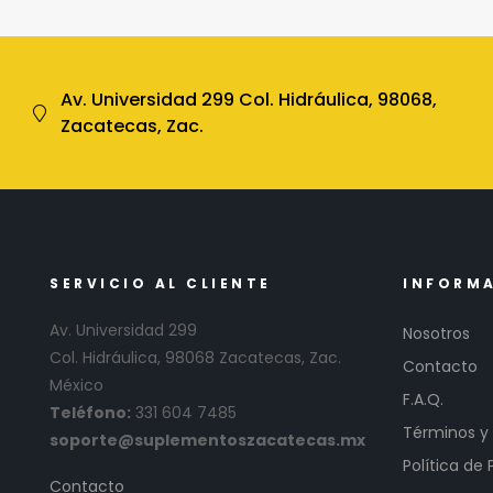
Av. Universidad 299 Col. Hidráulica, 98068,
Zacatecas, Zac.
SERVICIO AL CLIENTE
INFORM
Av. Universidad 299
Nosotros
Col. Hidráulica, 98068 Zacatecas, Zac.
Contacto
México
F.A.Q.
Teléfono:
331 604 7485
Términos y
soporte@suplementoszacatecas.mx
Política de 
Contacto