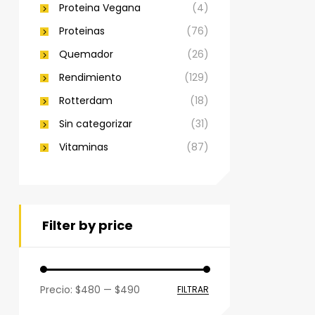
Proteina Vegana
(4)
Proteinas
(76)
Quemador
(26)
Rendimiento
(129)
Rotterdam
(18)
Sin categorizar
(31)
Vitaminas
(87)
Filter by price
Precio:
$480
—
$490
FILTRAR