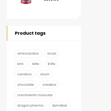
Product tags
aminoacidos
bcaa
bhn
blife
B life
carnitina
cbum
chocolate
creatina
crecimiento muscular
dragon pharma
dymatize