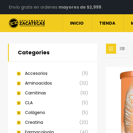
Envío gratis en ordenes
mayores de $2,999
.
INICIO
TIENDA
Categories
Accesorios
(11)
Aminoacidos
(32)
Carnitinas
(10)
CLA
(5)
Colágeno
(5)
Creatina
(23)
Farmacología
(41)