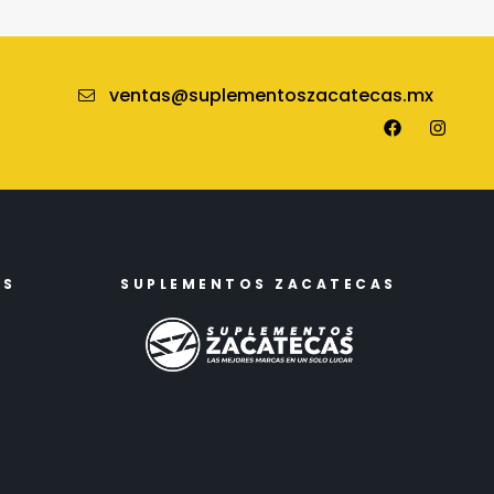
ventas@suplementoszacatecas.mx
ES
SUPLEMENTOS ZACATECAS