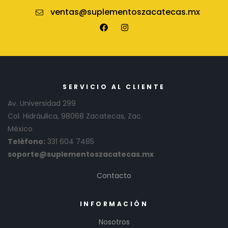
ventas@suplementoszacatecas.mx
SERVICIO AL CLIENTE
Av. Universidad 299
Col. Hidráulica, 98068 Zacatecas, Zac.
México
Teléfono:
331 604 7485
soporte@suplementoszacatecas.mx
Contacto
INFORMACIÓN
Nosotros