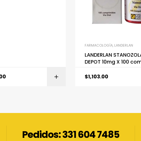
FARMACOLOGÍA
,
LANDERLAN
LANDERLAN STANOZOL
DEPOT 10mg X 100 co
.00
$
1,103.00
AÑADIR AL CARRITO
AÑADIR AL CARR
Pedidos: 331 604 7485