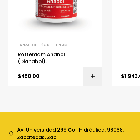
FARMACOLOGÍA
,
ROTTERDAM
Rotterdam Anabol
(Dianabol)
Methandrostenolone 50 tabs
$
450.00
$
1,943
Av. Universidad 299 Col. Hidráulica, 98068,
Zacatecas, Zac.