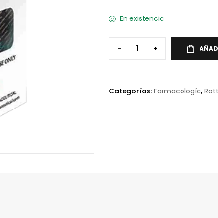
En existencia
-
+
AÑAD
Categorías:
Farmacología
,
Rot