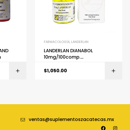
FARMACOLOGÍA
,
LANDERLAN
AND
LANDERLAN DIANABOL
m
10mg/100comp.
(METANDROSTENOLONA)
$
1,050.00
ITO
AÑADIR AL CARRITO
ventas@suplementoszacatecas.mx