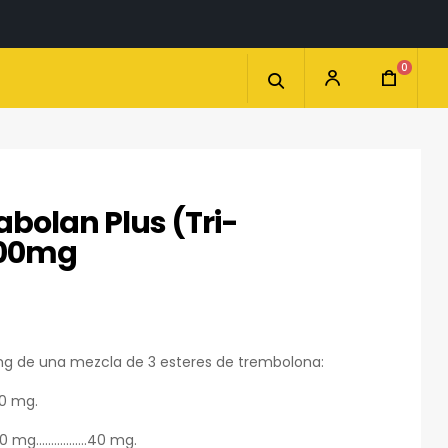
0
bolan Plus (Tri-
300mg
mg de una mezcla de 3 esteres de trembolona:
0 mg.
30 mg.…………….40 mg.