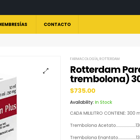
MEMBRESÍAS
CONTACTO
FARMACOLOGÍA
,
ROTTERDAM
Rotterdam Para
trembolona) 
$
735.00
Availability:
In Stock
CADA MILILITRO CONTIENE: 300 
Trembolona Acetato…………………13
Trembolona Enantato……………….1