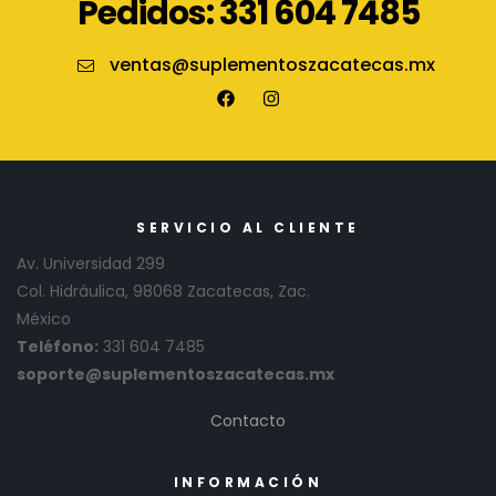
Pedidos: 331 604 7485
ventas@suplementoszacatecas.mx
SERVICIO AL CLIENTE
Av. Universidad 299
Col. Hidráulica, 98068 Zacatecas, Zac.
México
Teléfono:
331 604 7485
soporte@suplementoszacatecas.mx
Contacto
INFORMACIÓN