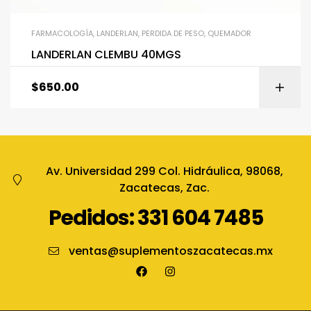
FARMACOLOGÍA
,
LANDERLAN
,
PERDIDA DE PESO
,
QUEMADOR
LANDERLAN CLEMBU 40MGS
$
650.00
Av. Universidad 299 Col. Hidráulica, 98068,
Zacatecas, Zac.
Pedidos: 331 604 7485
ventas@suplementoszacatecas.mx