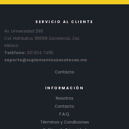
SERVICIO AL CLIENTE
Av. Universidad 299
Col. Hidráulica, 98068 Zacatecas, Zac.
México
Teléfono:
331 604 7485
soporte@suplementoszacatecas.mx
Contacto
INFORMACIÓN
Nosotros
Contacto
F.A.Q.
Términos y Condiciones