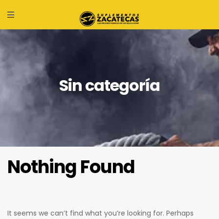
Sin categoría
Nothing Found
It seems we can’t find what you’re looking for. Perhaps