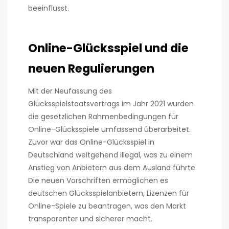
beeinflusst.
Online-Glücksspiel und die
neuen Regulierungen
Mit der Neufassung des
Glücksspielstaatsvertrags im Jahr 2021 wurden
die gesetzlichen Rahmenbedingungen für
Online-Glücksspiele umfassend überarbeitet.
Zuvor war das Online-Glücksspiel in
Deutschland weitgehend illegal, was zu einem
Anstieg von Anbietern aus dem Ausland führte.
Die neuen Vorschriften ermöglichen es
deutschen Glücksspielanbietern, Lizenzen für
Online-Spiele zu beantragen, was den Markt
transparenter und sicherer macht.