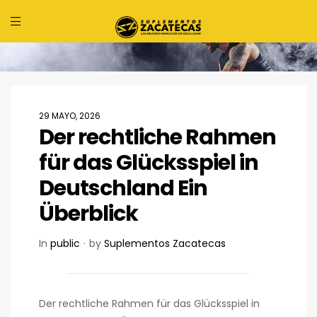
29 MAYO, 2026
Der rechtliche Rahmen
für das Glücksspiel in
Deutschland Ein
Überblick
In
public
by
Suplementos Zacatecas
Der rechtliche Rahmen für das Glücksspiel in