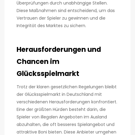
Überprüfungen durch unabhängige Stellen.
Diese Maßnahmen sind entscheidend, um das
Vertrauen der Spieler zu gewinnen und die
Integrität des Marktes zu sichern.
Herausforderungen und
Chancen im
Glücksspielmarkt
Trotz der klaren gesetzlichen Regelungen bleibt
der Glücksspielmarkt in Deutschland mit
verschiedenen Herausforderungen konfrontiert.
Eine der größten Hürden besteht darin, die
Spieler von illegalen Angeboten im Ausland
abzuhalten, die oft besseres Spielangebot und
attraktive Boni bieten. Diese Anbieter umgehen