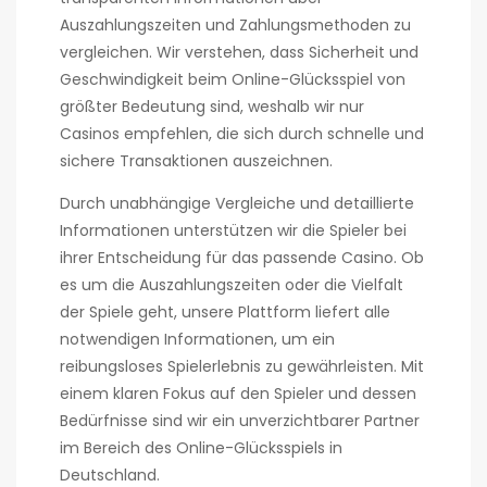
Auszahlungszeiten und Zahlungsmethoden zu
vergleichen. Wir verstehen, dass Sicherheit und
Geschwindigkeit beim Online-Glücksspiel von
größter Bedeutung sind, weshalb wir nur
Casinos empfehlen, die sich durch schnelle und
sichere Transaktionen auszeichnen.
Durch unabhängige Vergleiche und detaillierte
Informationen unterstützen wir die Spieler bei
ihrer Entscheidung für das passende Casino. Ob
es um die Auszahlungszeiten oder die Vielfalt
der Spiele geht, unsere Plattform liefert alle
notwendigen Informationen, um ein
reibungsloses Spielerlebnis zu gewährleisten. Mit
einem klaren Fokus auf den Spieler und dessen
Bedürfnisse sind wir ein unverzichtbarer Partner
im Bereich des Online-Glücksspiels in
Deutschland.