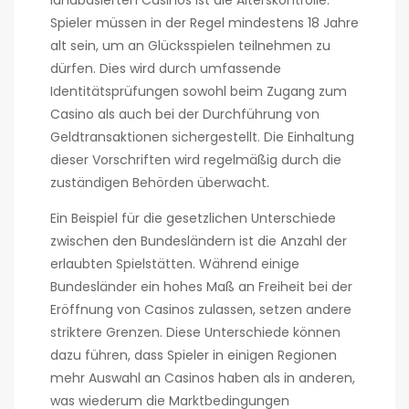
Spieler müssen in der Regel mindestens 18 Jahre
alt sein, um an Glücksspielen teilnehmen zu
dürfen. Dies wird durch umfassende
Identitätsprüfungen sowohl beim Zugang zum
Casino als auch bei der Durchführung von
Geldtransaktionen sichergestellt. Die Einhaltung
dieser Vorschriften wird regelmäßig durch die
zuständigen Behörden überwacht.
Ein Beispiel für die gesetzlichen Unterschiede
zwischen den Bundesländern ist die Anzahl der
erlaubten Spielstätten. Während einige
Bundesländer ein hohes Maß an Freiheit bei der
Eröffnung von Casinos zulassen, setzen andere
striktere Grenzen. Diese Unterschiede können
dazu führen, dass Spieler in einigen Regionen
mehr Auswahl an Casinos haben als in anderen,
was wiederum die Marktbedingungen