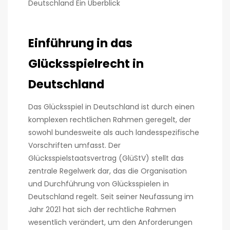
Deutschland Ein Überblick
Einführung in das
Glücksspielrecht in
Deutschland
Das Glücksspiel in Deutschland ist durch einen
komplexen rechtlichen Rahmen geregelt, der
sowohl bundesweite als auch landesspezifische
Vorschriften umfasst. Der
Glücksspielstaatsvertrag (GlüStV) stellt das
zentrale Regelwerk dar, das die Organisation
und Durchführung von Glücksspielen in
Deutschland regelt. Seit seiner Neufassung im
Jahr 2021 hat sich der rechtliche Rahmen
wesentlich verändert, um den Anforderungen