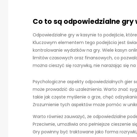
Co to są odpowiedzialne gry
Odpowiedzialne gry w kasynie to podejście, któ
Kluczowym elementem tego podejścia jest świa
kontrolowanie wydatków na gry. Wiele kasyn onlin
limitów czasowych oraz finansowych, co pozwal
można cieszyć się rozrywką, nie narażając się n
Psychologiczne aspekty odpowiedzialnych gier są
może prowadzić do uzależnienia. Warto znać sy
takie jak częste myślenie o grze, chęć odzyska
Zrozumienie tych aspektów może pomóc w unikn
Warto również zauważyć, że odpowiedzialne podej
Przeciwnie, umożliwia ono pełniejsze cieszenie 
Gry powinny być traktowane jako forma rozrywki,