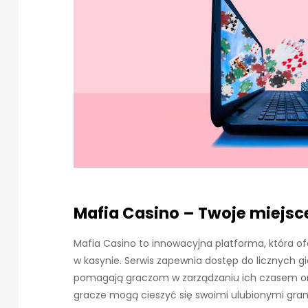
Mafia Casino – Twoje miejs
Mafia Casino to innowacyjna platforma, która ofe
w kasynie. Serwis zapewnia dostęp do licznych 
pomagają graczom w zarządzaniu ich czasem oraz
gracze mogą cieszyć się swoimi ulubionymi gra