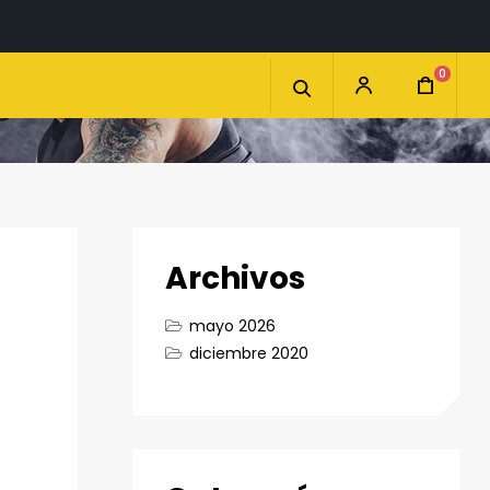
0
Archivos
mayo 2026
diciembre 2020