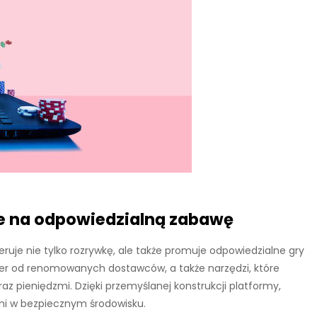
ce na odpowiedzialną zabawę
ruje nie tylko rozrywkę, ale także promuje odpowiedzialne gry
gier od renomowanych dostawców, a także narzędzi, które
 pieniędzmi. Dzięki przemyślanej konstrukcji platformy,
mi w bezpiecznym środowisku.