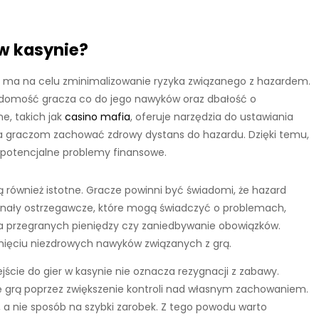
 w kasynie?
re ma na celu zminimalizowanie ryzyka związanego z hazardem.
domość gracza co do jego nawyków oraz dbałość o
e, takich jak
casino mafia
, oferuje narzędzia do ustawiania
a graczom zachować zdrowy dystans do hazardu. Dzięki temu,
a potencjalne problemy finansowe.
 również istotne. Gracze powinni być świadomi, że hazard
gnały ostrzegawcze, które mogą świadczyć o problemach,
nia przegranych pieniędzy czy zaniedbywanie obowiązków.
ięciu niezdrowych nawyków związanych z grą.
ście do gier w kasynie nie oznacza rezygnacji z zabawy.
się grą poprzez zwiększenie kontroli nad własnym zachowaniem.
 a nie sposób na szybki zarobek. Z tego powodu warto