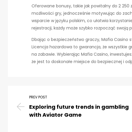
Oferowane bonusy, takie jak powitalny do 2 250
możliwości gry, jednocześnie motywując do zach
wsparcie w języku polskim, co ułatwia korzystani
rejestracji, każdy może szybko rozpocząć swoją
Dbając o bezpieczeństwo graczy, Mafia Casino s
Licencja hazardowa to gwarancja, że wszystkie g
na zabawie. Wybierając Mafia Casino, inwestujes
że jest to doskonałe miejsce do bezpiecznej i od
PREV POST
Exploring future trends in gambling
with Aviator Game