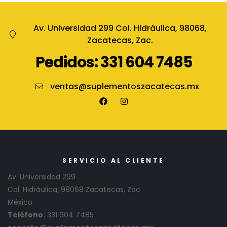
Av. Universidad 299 Col. Hidráulica, 98068,
Zacatecas, Zac.
Pedidos: 331 604 7485
ventas@suplementoszacatecas.mx
SERVICIO AL CLIENTE
Av. Universidad 299
Col. Hidráulica, 98068 Zacatecas, Zac.
México
Teléfono:
331 604 7485