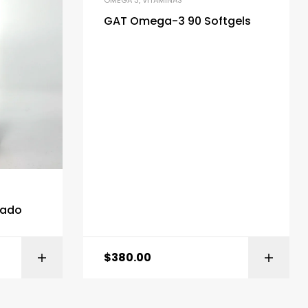
GAT Omega-3 90 Softgels
zado
$
380.00
MÁS
AÑADIR AL CARRITO