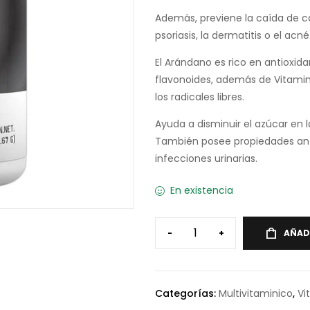
Además, previene la caída de ca
psoriasis, la dermatitis o el acné
El Arándano es rico en antioxid
flavonoides, además de Vitamin
los radicales libres.
Ayuda a disminuir el azúcar en l
También posee propiedades anti
infecciones urinarias.
En existencia
-
+
AÑAD
Categorías:
Multivitaminico
,
Vi