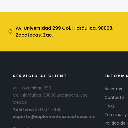
Av. Universidad 299 Col. Hidráulica, 98068,
Zacatecas, Zac.
SERVICIO AL CLIENTE
INFORM
Av. Universidad 299
Nosotros
Col. Hidráulica, 98068 Zacatecas, Zac.
Contacto
México
F.A.Q.
Teléfono:
331 604 7485
Términos y
soporte@suplementoszacatecas.mx
Política de 