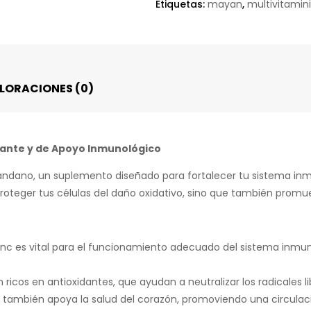
Etiquetas:
mayan
,
multivitamin
LORACIONES (0)
ante y de Apoyo Inmunológico
ndano, un suplemento diseñado para fortalecer tu sistema inm
proteger tus células del daño oxidativo, sino que también prom
zinc es vital para el funcionamiento adecuado del sistema inm
ricos en antioxidantes, que ayudan a neutralizar los radicales lib
también apoya la salud del corazón, promoviendo una circulaci