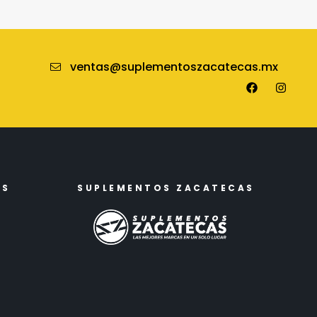
ventas@suplementoszacatecas.mx
ES
SUPLEMENTOS ZACATECAS