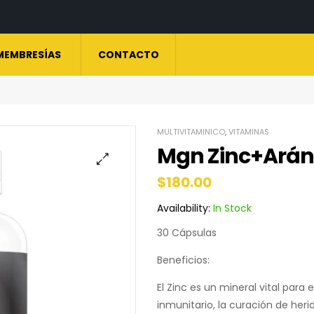
MEMBRESÍAS
CONTACTO
MULTIVITAMINICO
,
VITAMINAS
Mgn Zinc+Arán
$
180.00
Availability:
In Stock
30 Cápsulas
Beneficios:
El Zinc es un mineral vital para
inmunitario, la curación de herid