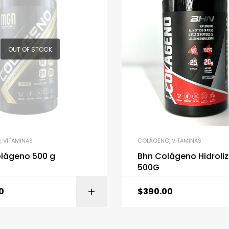
OUT OF STOCK
O
,
VITAMINAS
COLÁGENO
,
VITAMINAS
lágeno 500 g
Bhn Colágeno Hidroli
500G
0
$
390.00
AÑADIR AL CARRITO
LEER 