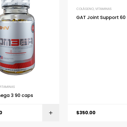
COLÁGENO
,
VITAMINAS
GAT Joint Support 60
VITAMINAS
ega 3 90 caps
0
$
350.00
AÑADIR AL CARRITO
AÑADIR AL CARR