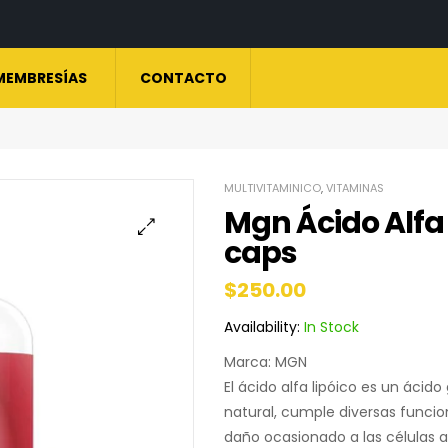
MEMBRESÍAS
CONTACTO
MULTIVITAMINICO
,
VITAMINAS
Mgn Ácido Alfa
caps
🔍
$
250.00
Availability:
In Stock
Marca: MGN
El ácido alfa lipóico es un áci
natural, cumple diversas funcio
daño ocasionado a las células a