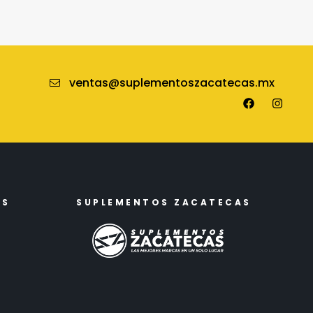
ventas@suplementoszacatecas.mx
ES
SUPLEMENTOS ZACATECAS