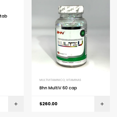
 tab
MULTIVITAMINICO
,
VITAMINAS
Bhn MultiV 60 cap
$
260.00
ITO
AÑADIR AL CARRITO