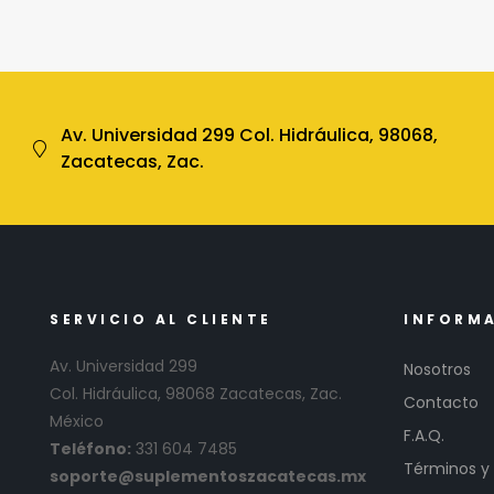
Av. Universidad 299 Col. Hidráulica, 98068,
Zacatecas, Zac.
SERVICIO AL CLIENTE
INFORM
Av. Universidad 299
Nosotros
Col. Hidráulica, 98068 Zacatecas, Zac.
Contacto
México
F.A.Q.
Teléfono:
331 604 7485
Términos y
soporte@suplementoszacatecas.mx