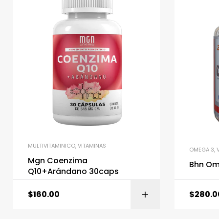
MULTIVITAMINICO
,
VITAMINAS
OMEGA 3
,
Mgn Coenzima
Bhn Om
Q10+Arándano 30caps
$
160.00
$
280.0