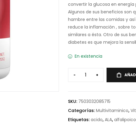
convertir la glucosa en energía 
Algunos de sus beneficios son 
hambre entre las comidas y así 
reduce la inflamación , sobre t
similares a ésta. Otro de sus b
diabetes es que mejora la sensibi
En existencia
-
+
AÑAD
SKU:
7503032085715
Categorías:
Multivitaminico
,
Vi
Etiquetas:
acido
,
ALA
,
alfalipoico