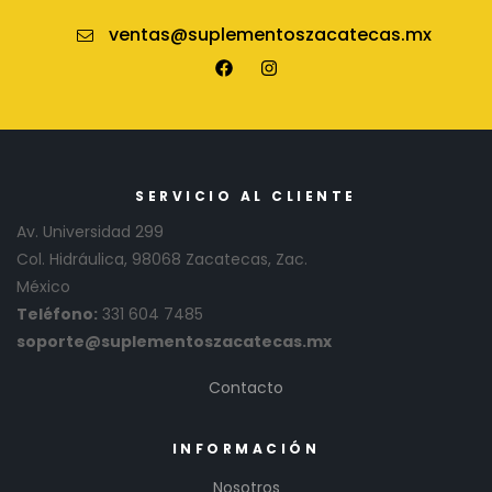
ventas@suplementoszacatecas.mx
SERVICIO AL CLIENTE
Av. Universidad 299
Col. Hidráulica, 98068 Zacatecas, Zac.
México
Teléfono:
331 604 7485
soporte@suplementoszacatecas.mx
Contacto
INFORMACIÓN
Nosotros