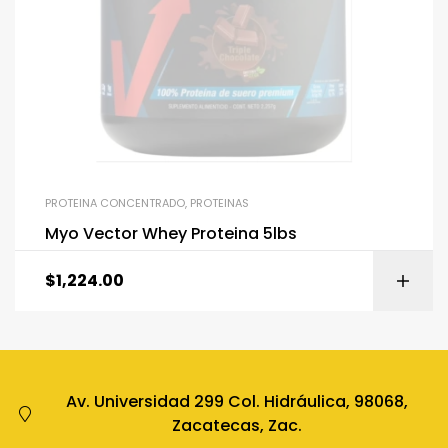
PROTEINA CONCENTRADO
,
PROTEINAS
Myo Vector Whey Proteina 5lbs
$
1,224.00
Av. Universidad 299 Col. Hidráulica, 98068,
Zacatecas, Zac.