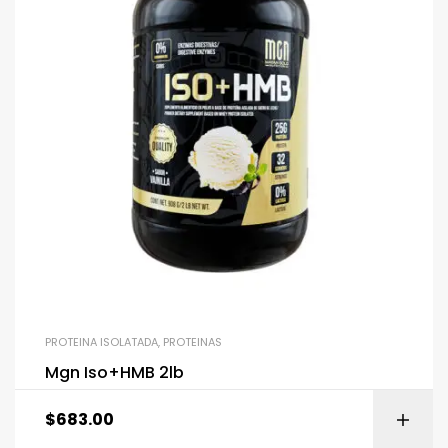
PROTEINA ISOLATADA
,
PROTEINAS
Mgn Iso+HMB 2lb
$
683.00