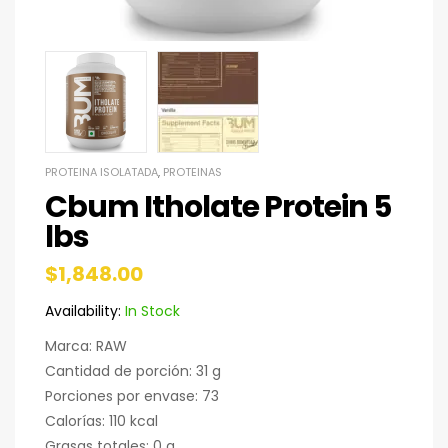
PROTEINA ISOLATADA
,
PROTEINAS
Cbum Itholate Protein 5
lbs
$
1,848.00
Availability:
In Stock
Marca: RAW
Cantidad de porción: 31 g
Porciones por envase: 73
Calorías: 110 kcal
Grasas totales: 0 g