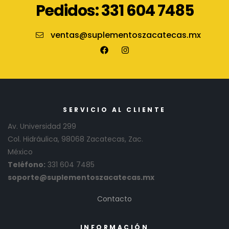
Pedidos: 331 604 7485
ventas@suplementoszacatecas.mx
SERVICIO AL CLIENTE
Av. Universidad 299
Col. Hidráulica, 98068 Zacatecas, Zac.
México
Teléfono:
331 604 7485
soporte@suplementoszacatecas.mx
Contacto
INFORMACIÓN