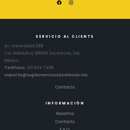
SERVICIO AL CLIENTE
Av. Universidad 299
Col. Hidráulica, 98068 Zacatecas, Zac.
México
Teléfono:
331 604 7485
soporte@suplementoszacatecas.mx
Contacto
INFORMACIÓN
Nosotros
Contacto
F.A.Q.