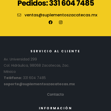
Pedidos: 331 604 7485
ventas@suplementoszacatecas.mx
SERVICIO AL CLIENTE
Av. Universidad 299
Col. Hidráulica, 98068 Zacatecas, Zac.
México
Teléfono:
331 604 7485
soporte@suplementoszacatecas.mx
Contacto
INFORMACIÓN