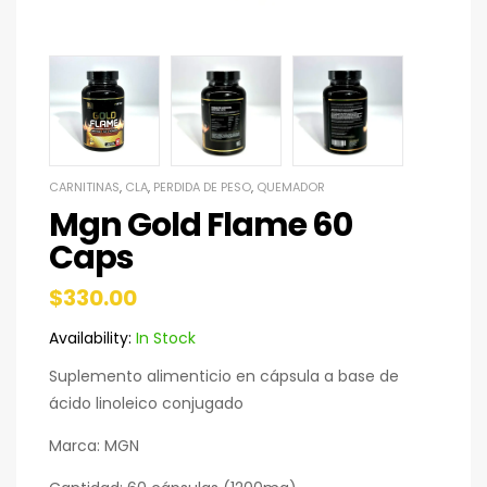
CARNITINAS
,
CLA
,
PERDIDA DE PESO
,
QUEMADOR
Mgn Gold Flame 60
Caps
$
330.00
Availability:
In Stock
Suplemento alimenticio en cápsula a base de
ácido linoleico conjugado
Marca: MGN