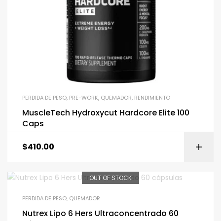
PERDIDA DE PESO
,
PRE-WORK
,
QUEMADOR
,
RENDIMIENTO
MuscleTech Hydroxycut Hardcore Elite 100
Caps
$
410.00
OUT OF STOCK
PERDIDA DE PESO
,
QUEMADOR
Nutrex Lipo 6 Hers Ultraconcentrado 60