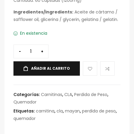
Cantidad: 60 cápsulas (1200mg)
Ingredientes/Ingredients:
Aceite de cártamo /
safflower oil, glicerina / glycerin, gelatina / gelatin.
En existencia
-
+
AÑADIR AL CARRITO
Categorías:
Carnitinas
,
CLA
,
Perdida de Peso
,
Quemador
Etiquetas:
carnitina
,
cla
,
mayan
,
perdida de peso
,
quemador