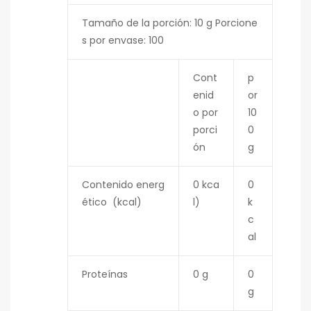
Tamaño de la porción: 10 g Porcione
s por envase: 100
Cont
p
enid
or
o por
10
porci
0
ón
g
Contenido energ
0 kca
0
ético (kcal)
l)
k
c
al
Proteínas
0 g
0
g