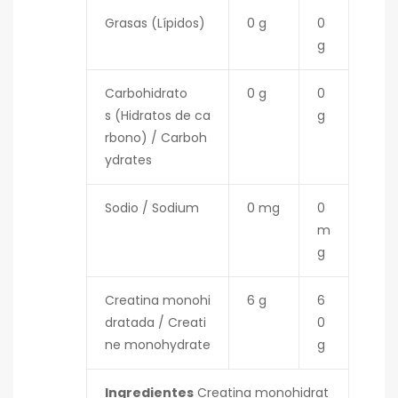
Grasas
(Lípidos)
0 g
0
g
Carbohidrato
0 g
0
s
(Hidratos de ca
g
rbono)
/ Carboh
ydrates
Sodio / Sodium
0 mg
0
m
g
Creatina monohi
6 g
6
dratada / Creati
0
ne monohydrate
g
Ingredientes
Creatina monohidrat