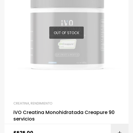
OUT OF STOCK
CREATINA
,
RENDIMIENTO
iVO Creatina Monohidratada Creapure 90
servicios
$
525.00