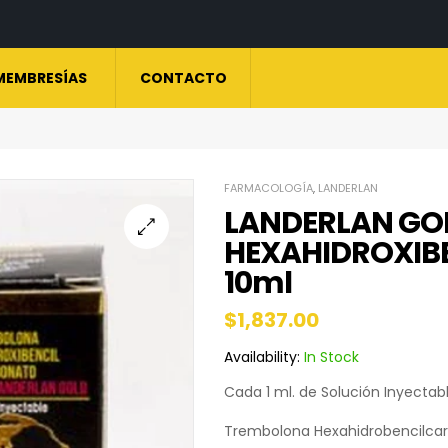
MEMBRESÍAS
CONTACTO
FARMACOLOGÍA
,
LANDERLAN
LANDERLAN GO
HEXAHIDROXIB
10ml
$
1,837.00
Availability:
In Stock
Cada 1 ml. de Solución Inyectab
Trembolona Hexahidrobencilcar