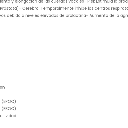
ento y elongación de las cuerdas vocales- Piel: Estimula la pro
 Próstata)- Cerebro: Temporalmente inhibe los centros respirat
vos debido a niveles elevados de prolactina- Aumento de la agr
gen
a (EPOC)
a (EBOC)
resividad