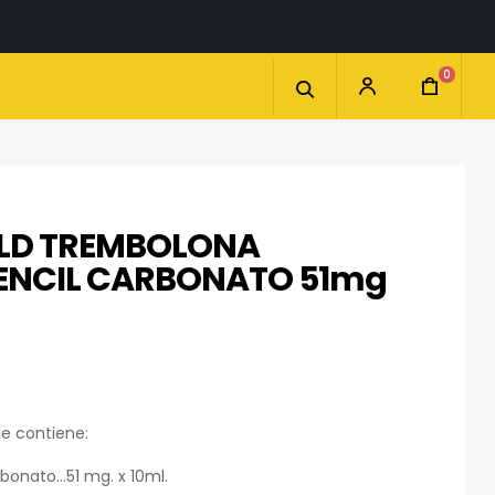
0
LD TREMBOLONA
ENCIL CARBONATO 51mg
le contiene:
bonato…51 mg. x 10ml.