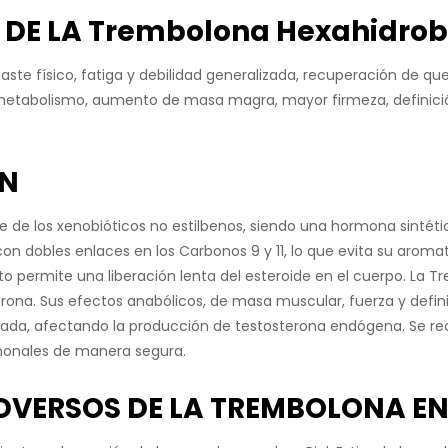
 DE LA Trembolona Hexahidrob
aste físico, fatiga y debilidad generalizada, recuperación de q
l metabolismo, aumento de masa magra, mayor firmeza, definició
ÓN
de los xenobióticos no estilbenos, siendo una hormona sintétic
con dobles enlaces en los Carbonos 9 y 11, lo que evita su arom
to permite una liberación lenta del esteroide en el cuerpo. La 
rona. Sus efectos anabólicos, de masa muscular, fuerza y defini
gada, afectando la producción de testosterona endógena. Se r
ormonales de manera segura.
DVERSOS DE LA TREMBOLONA EN