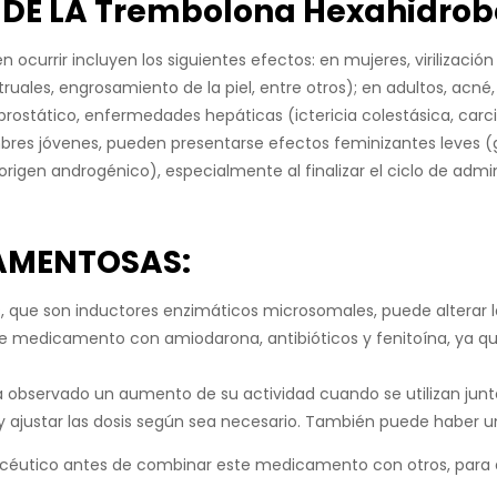
DE LA Trembolona Hexahidrob
ocurrir incluyen los siguientes efectos: en mujeres, virilización
struales, engrosamiento de la piel, entre otros); en adultos, a
rostático, enfermedades hepáticas (ictericia colestásica, car
hombres jóvenes, pueden presentarse efectos feminizantes leves (
 origen androgénico), especialmente al finalizar el ciclo de admi
AMENTOSAS:
os, que son inductores enzimáticos microsomales, puede altera
e medicamento con amiodarona, antibióticos y fenitoína, ya qu
 ha observado un aumento de su actividad cuando se utilizan j
a, y ajustar las dosis según sea necesario. También puede haber
céutico antes de combinar este medicamento con otros, para a