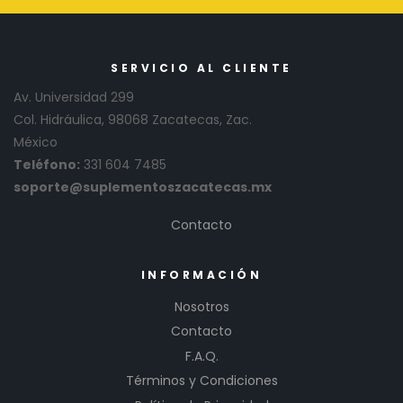
SERVICIO AL CLIENTE
Av. Universidad 299
Col. Hidráulica, 98068 Zacatecas, Zac.
México
Teléfono:
331 604 7485
soporte@suplementoszacatecas.mx
Contacto
INFORMACIÓN
Nosotros
Contacto
F.A.Q.
Términos y Condiciones