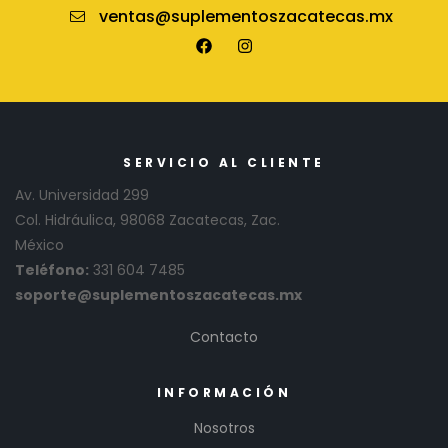
ventas@suplementoszacatecas.mx
SERVICIO AL CLIENTE
Av. Universidad 299
Col. Hidráulica, 98068 Zacatecas, Zac.
México
Teléfono:
331 604 7485
soporte@suplementoszacatecas.mx
Contacto
INFORMACIÓN
Nosotros