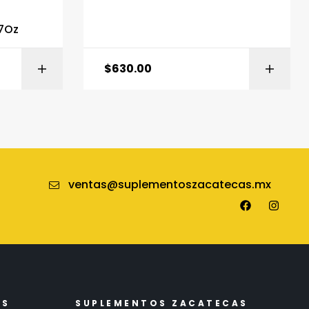
27Oz
$
630.00
MÁS
AÑADIR AL CARRITO
ventas@suplementoszacatecas.mx
ES
SUPLEMENTOS ZACATECAS