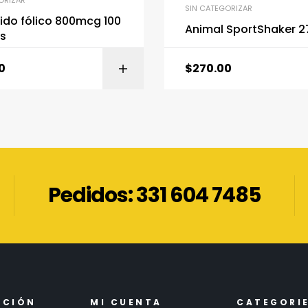
ORIZAR
SIN CATEGORIZAR
ido fólico 800mcg 100
Animal SportShaker 
as
0
$
270.00
AÑADIR AL CARRITO
LEER 
Pedidos: 331 604 7485
ACIÓN
MI CUENTA
CATEGORI