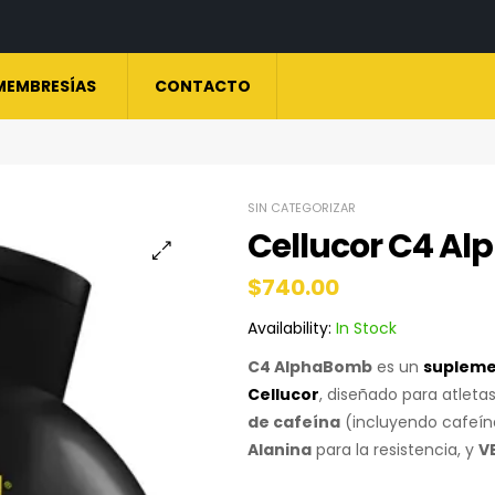
MEMBRESÍAS
CONTACTO
SIN CATEGORIZAR
Cellucor C4 Al
$
740.00
Availability:
In Stock
C4 AlphaBomb
es un
supleme
Cellucor
, diseñado para atlet
de cafeína
(incluyendo cafeín
Alanina
para la resistencia, y
V