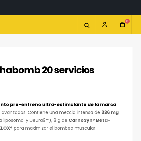
0
phabomb 20 servicios
nto pre-entreno ultra-estimulante de la marca
as avanzados. Contiene una mezcla intensa de
336 mg
a liposomal y Deura9™), 8 g de
CarnoSyn® Beta-
ELOX®
para maximizar el bombeo muscular