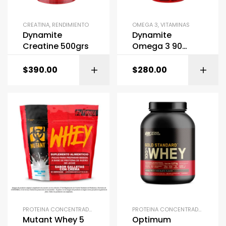
CREATINA
,
RENDIMIENTO
OMEGA 3
,
VITAMINAS
Dynamite
Dynamite
Creatine 500grs
Omega 3 90
caps
$
390.00
$
280.00
PROTEINA CONCENTRADO
,
PROTEINAS
PROTEINA CONCENTRADO
,
PROTEI
Mutant Whey 5
Optimum