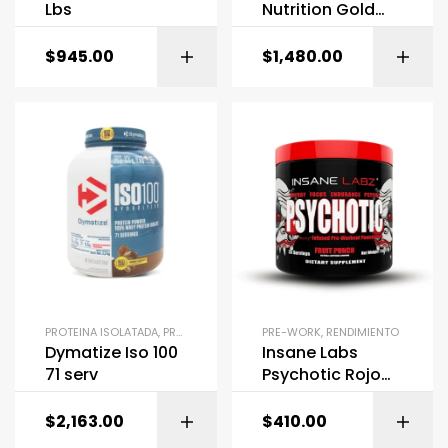
Lbs
Nutrition Gold
Standard 5lb
$
945.00
$
1,480.00
PROTEINA ISOLATADA
,
PROTEINAS
PRE-WORK
,
RENDIMIENTO
Dymatize Iso 100
Insane Labs
71 serv
Psychotic Rojo
35 Serv
$
2,163.00
$
410.00