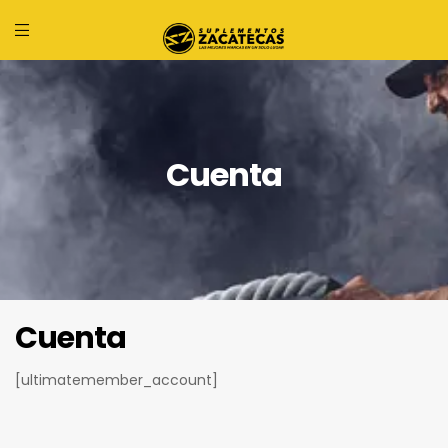
Cuenta
Cuenta
[ultimatemember_account]